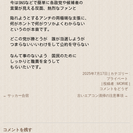
今はSNSなどで簡単に各政党や候補者の
言葉が見える反面、熱烈なファンと
陥れようとするアンチの両極端な主張に、
何がホントで何がウソかよくわからない
というのが本音です。
どこの党が勝とうが 誰が当選しようが
つまらないいいわけをして公約を守らない
なんて事のないよう 国民のために
しっかり
と職責を全うして
もらいたいです。
2025年7月17日
|
カテゴリー :
プライベート
|
投稿者 : MORIE
|
コメントをどうぞ
←
サッカー合宿
古いエアコン清掃の注意事項
→
コメントを残す