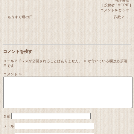
清掃情報
|
投稿者 : MORIE
|
コメントをどうぞ
←
もうすぐ母の日
詐欺？
→
コメントを残す
メールアドレスが公開されることはありません。
※
が付いている欄は必須項
目です
コメント
※
名前
メール