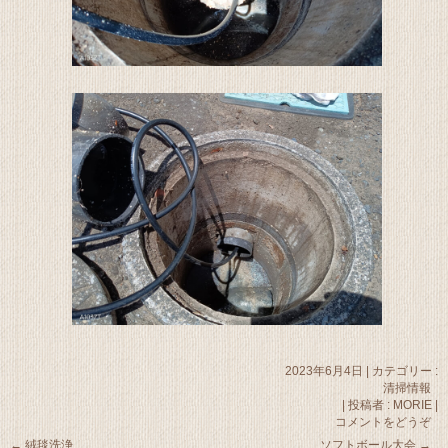
2023年6月4日
|
カテゴリー :
清掃情報
|
投稿者 : MORIE
|
コメントをどうぞ
←
絨毯洗浄
ソフトボール大会
→