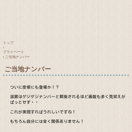
トップ
›
プライベート
›
ご当地ナンバー
ご当地ナンバー
ついに彦根にも登場か！？
滋賀はゲジゲジナンバーと揶揄されるほど画数も多く見栄えが
ぱっとせず・・
これが実現すればうれしいですね！
もちろん自分には全く関係ありません！