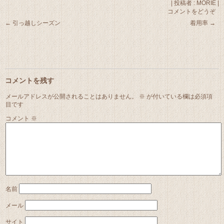
|
投稿者 : MORIE
|
コメントをどうぞ
←
引っ越しシーズン
着用率
→
コメントを残す
メールアドレスが公開されることはありません。
※
が付いている欄は必須項
目です
コメント
※
名前
メール
サイト